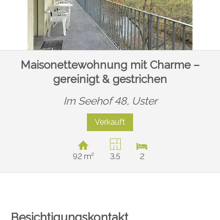
Maisonettewohnung mit Charme –
gereinigt & gestrichen
Im Seehof 48,
Uster
Verkauft
92 m²
3.5
2
Besichtigungskontakt