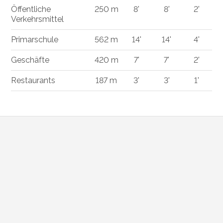
Öffentliche
250 m
8'
8'
2'
Verkehrsmittel
Primarschule
562 m
14'
14'
4'
Geschäfte
420 m
7'
7'
2'
Restaurants
187 m
3'
3'
1'