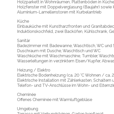
Holzparkett in Wohnräumen, Plattenböden in Küche
Holzfenster mit Doppelverglasung (Baujahr) sowie 
Aluminium-Lamellenstoren mit Kurbelantrieb
Küche
Einbauküche mit Kunstharzfronten und Granitabde
Induktionskochfeld, zwei Backöfen, Kühlschrank, G
Sanitär
Badezimmer mit Badewanne, Waschtisch, WC und 
Duschraum mit Dusche, Waschtisch und WC
Waschküche mit Waschmaschine, Tumbler, Waschtro
Wasserleitungen in verzinktem Eisen/Kupfer, Abwas
Heizung / Elektro
Elektrische Bodenheizung (ca. 20 °C Wohnen / ca. 2
Elektrische Installation mit Zählerkasten, Schalter
Telefon- und TV-Anschlüsse im Wohn- und Eltern
Cheminée
Offenes Cheminée mit Warmluftgebläse
Umgebung
Terrasse mit Verbundsteinen, Garten bepflanzt