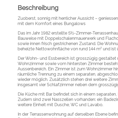
Beschreibung
Zuoberst, sonnig mit herrlicher Aussicht – geniesse
mit dem Komfort eines Bungalows
Das im Jahr 1982 erstellte 5½-Zimmer-Terrassenhau
Bauweise mit Doppelschalenmauerwerk und Flachdach
sowie innen frisch gestrichenen Zustand. Die Wohnun
beheizte Nettowohnfläche von rund 144 m² und ist 
Der Wohn- und Essbereich ist grosszügig gestalte
Wohnzimmer sowie vom hintersten Zimmer besteht e
Aussenbereich. Ein Zimmer ist zum Wohnzimmer hin 
räumliche Trennung zu einem separaten, abgeschl
wieder möglich. Zusätzlich stehen drei weitere Zim
insgesamt vier Schlafzimmer neben dem grosszüg
Die Küche mit Bar befindet sich in einem separaten
Zudem sind zwei Nasszellen vorhanden: ein Bade
weitere Einheit mit Dusche, WC und Lavabo.
In der Terrassenwohnung auf derselben Ebene befi