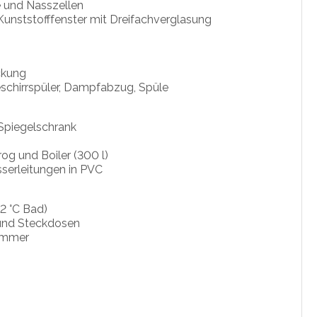
 und Nasszellen
Kunststofffenster mit Dreifachverglasung
ckung
eschirrspüler, Dampfabzug, Spüle
Spiegelschrank
g und Boiler (300 l)
serleitungen in PVC
2 °C Bad)
n und Steckdosen
zimmer