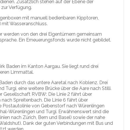
 dienen. Zusätzlich stehen auf der Ebene der
zur Verfügung.
genboxen mit manuell bedienbaren Kipptoren,
 mit Wasseranschluss.
ser werden von den drei Eigentümern gemeinsam
bsprache. Ein Erneuerungsfonds wurde nicht gebildet.
rk Baden im Kanton Aargau. Sie liegt rund drei
teren Limmattal.
Baden durch das untere Aaretal nach Koblenz. Drei
Turgi, eine weitere Brücke über die Aare nach Stilli.
er Gesellschaft RVBW: Die Linie 2 fährt über
ach Spreitenbach. Die Linie 6 fährt über
ie Postautolinie von Gebenstorf nach Würenlingen
hal-Würenlingen und Turgi. Erwähnenswert sind die
en nach Zürich, Bern und Basel) sowie der nahe
 Waldshut). Dank der guten Verbindungen mit Bus und
utzt werden.