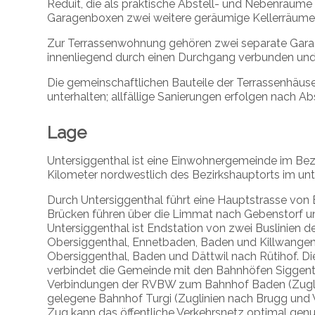
Reduit, die als praktische Abstell- und Nebenräume
Garagenboxen zwei weitere geräumige Kellerräume 
Zur Terrassenwohnung gehören zwei separate Gara
innenliegend durch einen Durchgang verbunden und
Die gemeinschaftlichen Bauteile der Terrassenhäu
unterhalten; allfällige Sanierungen erfolgen nach A
Lage
Untersiggenthal ist eine Einwohnergemeinde im Bezi
Kilometer nordwestlich des Bezirkshauptorts im un
Durch Untersiggenthal führt eine Hauptstrasse von 
Brücken führen über die Limmat nach Gebenstorf und 
Untersiggenthal ist Endstation von zwei Buslinien d
Obersiggenthal, Ennetbaden, Baden und Killwangen n
Obersiggenthal, Baden und Dättwil nach Rütihof. D
verbindet die Gemeinde mit den Bahnhöfen Siggent
Verbindungen der RVBW zum Bahnhof Baden (Zuglini
gelegene Bahnhof Turgi (Zuglinien nach Brugg und
Zug kann das öffentliche Verkehrsnetz optimal gen