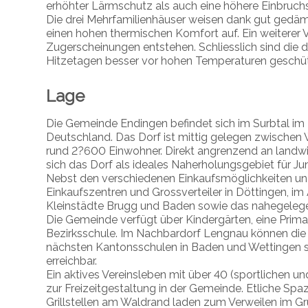
erhöhter Lärmschutz als auch eine höhere Einbruchs
Die drei Mehrfamilienhäuser weisen dank gut ged
einen hohen thermischen Komfort auf. Ein weiterer V
Zugerscheinungen entstehen. Schliesslich sind die
Hitzetagen besser vor hohen Temperaturen geschüt
Lage
Die Gemeinde Endingen befindet sich im Surbtal im
Deutschland. Das Dorf ist mittig gelegen zwischen
rund 2?600 Einwohner. Direkt angrenzend an landwi
sich das Dorf als ideales Naherholungsgebiet für Ju
Nebst den verschiedenen Einkaufsmöglichkeiten und 
Einkaufszentren und Grossverteiler in Döttingen, im
Kleinstädte Brugg und Baden sowie das nahegeleg
Die Gemeinde verfügt über Kindergärten, eine Primar
Bezirksschule. Im Nachbardorf Lengnau können die
nächsten Kantonsschulen in Baden und Wettingen s
erreichbar.
Ein aktives Vereinsleben mit über 40 (sportlichen un
zur Freizeitgestaltung in der Gemeinde. Etliche Sp
Grillstellen am Waldrand laden zum Verweilen im Gr