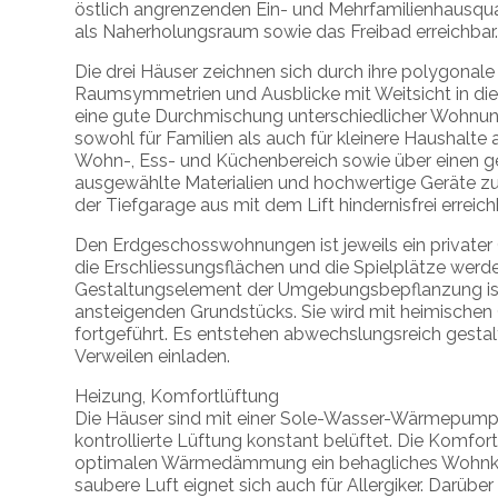
östlich angrenzenden Ein- und Mehrfamilienhausquar
als Naherholungsraum sowie das Freibad erreichbar
Die drei Häuser zeichnen sich durch ihre polygonal
Raumsymmetrien und Ausblicke mit Weitsicht in die
eine gute Durchmischung unterschiedlicher Wohnungs
sowohl für Familien als auch für kleinere Haushalte
Wohn-, Ess- und Küchenbereich sowie über einen g
ausgewählte Materialien und hochwertige Geräte 
der Tiefgarage aus mit dem Lift hindernisfrei erreich
Den Erdgeschosswohnungen ist jeweils ein privater
die Erschliessungsflächen und die Spielplätze wer
Gestaltungselement der Umgebungsbepflanzung ist
ansteigenden Grundstücks. Sie wird mit heimischen
fortgeführt. Es entstehen abwechslungsreich gesta
Verweilen einladen.
Heizung, Komfortlüftung
Die Häuser sind mit einer Sole-Wasser-Wärmepumpe
kontrollierte Lüftung konstant belüftet. Die Komfort
optimalen Wärmedämmung ein behagliches Wohnklim
saubere Luft eignet sich auch für Allergiker. Darüb