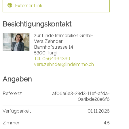
Externer Link
Besichtigungskontakt
zur Linde Immobilien GmbH
Vera Zehnder
Bahnhofstrasse 14
5300 Turgi
Tel.
0564964369
vera.zehnder@lindeimmo.ch
Angaben
Referenz
af06a5e3-28d3-11ef-afda-
0a4bde28e6f6
Verfügbarkeit
01.11.2026
Zimmer
4.5