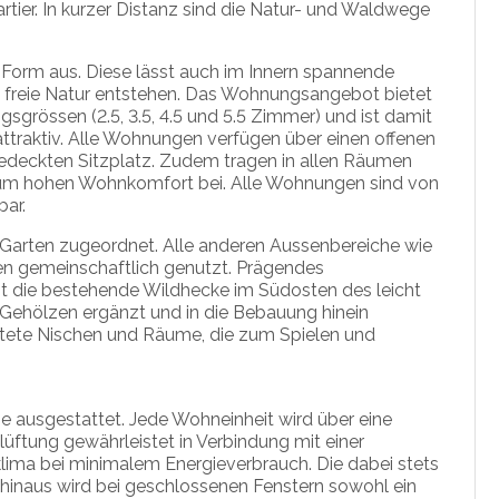
tier. In kurzer Distanz sind die Natur- und Waldwege
.
e Form aus. Diese lässt auch im Innern spannende
 freie Natur entstehen. Das Wohnungsangebot bietet
grössen (2.5, 3.5, 4.5 und 5.5 Zimmer) und ist damit
 attraktiv. Alle Wohnungen verfügen über einen offenen
edeckten Sitzplatz. Zudem tragen in allen Räumen
zum hohen Wohnkomfort bei. Alle Wohnungen sind von
bar.
 Garten zugeordnet. Alle anderen Aussenbereiche wie
den gemeinschaftlich genutzt. Prägendes
 die bestehende Wildhecke im Südosten des leicht
 Gehölzen ergänzt und in die Bebauung hinein
ltete Nischen und Räume, die zum Spielen und
 ausgestattet. Jede Wohneinheit wird über eine
lüftung gewährleistet in Verbindung mit einer
a bei minimalem Energieverbrauch. Die dabei stets
er hinaus wird bei geschlossenen Fenstern sowohl ein