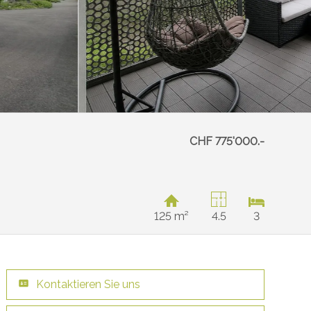
CHF 775'000.-
125 m²
4.5
3
Kontaktieren Sie uns