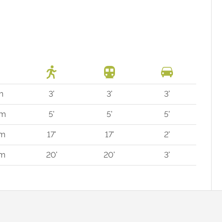
m
3'
3'
3'
 m
5'
5'
5'
 m
17'
17'
2'
 m
20'
20'
3'