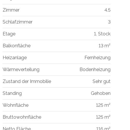
Zimmer
4.5
Schlafzimmer
3
Etage
1. Stock
Balkonfläche
13 m²
Heizanlage
Fernheizung
Wärmeverteilung
Bodenheizung
Zustand der Immobilie
Sehr gut
Standing
Gehoben
Wohnfläche
125 m²
Bruttowohnfläche
125 m²
Netto Fläche
116 m²