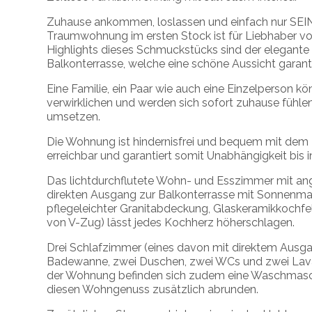
Zuhause ankommen, loslassen und einfach nur SEI
Traumwohnung im ersten Stock ist für Liebhaber vo
Highlights dieses Schmuckstücks sind der elegante 
Balkonterrasse, welche eine schöne Aussicht garanti
Eine Familie, ein Paar wie auch eine Einzelperson k
verwirklichen und werden sich sofort zuhause fühle
umsetzen.
Die Wohnung ist hindernisfrei und bequem mit dem
erreichbar und garantiert somit Unabhängigkeit bis i
Das lichtdurchflutete Wohn- und Esszimmer mit ang
direkten Ausgang zur Balkonterrasse mit Sonnenmar
pflegeleichter Granitabdeckung, Glaskeramikkochfel
von V-Zug) lässt jedes Kochherz höherschlagen.
Drei Schlafzimmer (eines davon mit direktem Ausga
Badewanne, zwei Duschen, zwei WCs und zwei Lava
der Wohnung befinden sich zudem eine Waschmasch
diesen Wohngenuss zusätzlich abrunden.