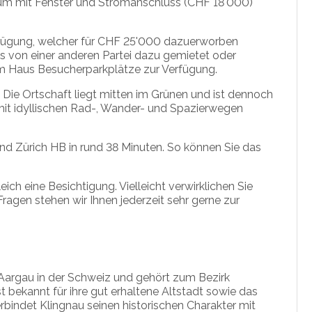
aum mit Fenster und Stromanschluss (CHF 18'000)
erfügung, welcher für CHF 25'000 dazuerworben
lls von einer anderen Partei dazu gemietet oder
m Haus Besucherparkplätze zur Verfügung.
: Die Ortschaft liegt mitten im Grünen und ist dennoch
mit idyllischen Rad-, Wander- und Spazierwegen
und Zürich HB in rund 38 Minuten. So können Sie das
ich eine Besichtigung. Vielleicht verwirklichen Sie
ragen stehen wir Ihnen jederzeit sehr gerne zur
n Aargau in der Schweiz und gehört zum Bezirk
st bekannt für ihre gut erhaltene Altstadt sowie das
rbindet Klingnau seinen historischen Charakter mit