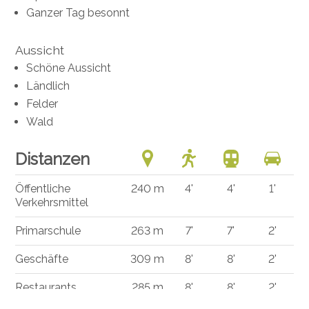
Ganzer Tag besonnt
Aussicht
Schöne Aussicht
Ländlich
Felder
Wald
Distanzen
Öffentliche
240 m
4'
4'
1'
Verkehrsmittel
Primarschule
263 m
7'
7'
2'
Geschäfte
309 m
8'
8'
2'
Restaurants
285 m
8'
8'
2'