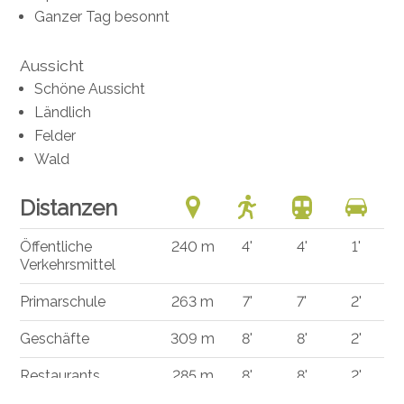
Ganzer Tag besonnt
Aussicht
Schöne Aussicht
Ländlich
Felder
Wald
Distanzen
Öffentliche
240 m
4'
4'
1'
Verkehrsmittel
Primarschule
263 m
7'
7'
2'
Geschäfte
309 m
8'
8'
2'
Restaurants
285 m
8'
8'
2'