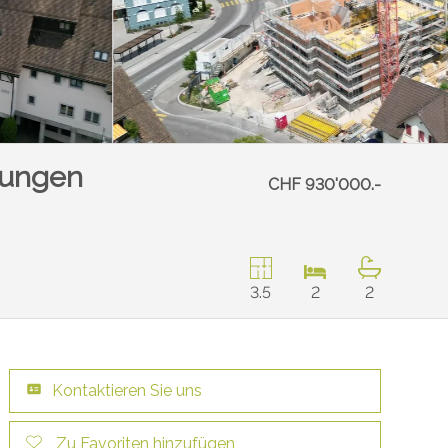
nungen
CHF 930'000.-
3.5
2
2
Kontaktieren Sie uns
Zu Favoriten hinzufügen