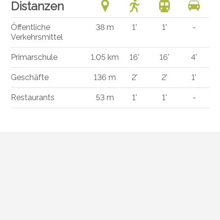
Distanzen
Öffentliche
38 m
1'
1'
-
Verkehrsmittel
Primarschule
1.05 km
16'
16'
4'
Geschäfte
136 m
2'
2'
1'
Restaurants
53 m
1'
1'
-