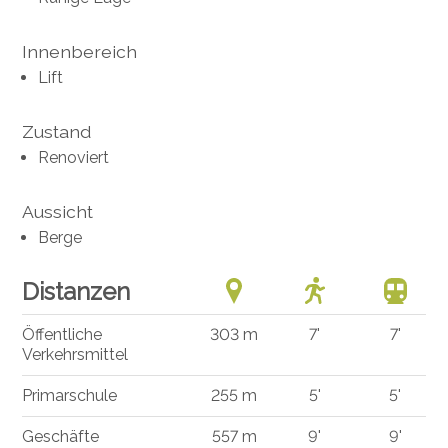
Innenbereich
Lift
Zustand
Renoviert
Aussicht
Berge
Distanzen
Öffentliche
303 m
7'
7'
Verkehrsmittel
Primarschule
255 m
5'
5'
Geschäfte
557 m
9'
9'