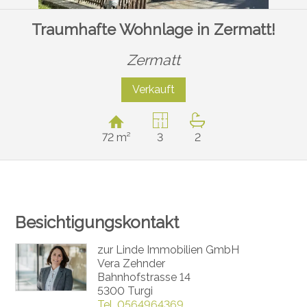
Traumhafte Wohnlage in Zermatt!
Zermatt
Verkauft
72 m²
3
2
Besichtigungskontakt
zur Linde Immobilien GmbH
Vera Zehnder
Bahnhofstrasse 14
5300 Turgi
Tel.
0564964369