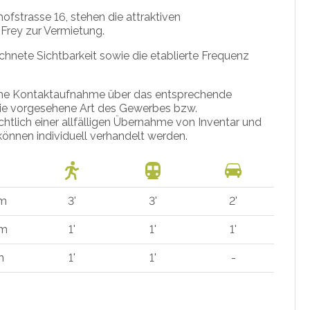
ofstrasse 16, stehen die attraktiven
Frey zur Vermietung.
hnete Sichtbarkeit sowie die etablierte Frequenz
tliche Kontaktaufnahme über das entsprechende
e die vorgesehene Art des Gewerbes bzw.
htlich einer allfälligen Übernahme von Inventar und
önnen individuell verhandelt werden.
 m
3'
3'
2'
 m
1'
1'
1'
m
1'
1'
-