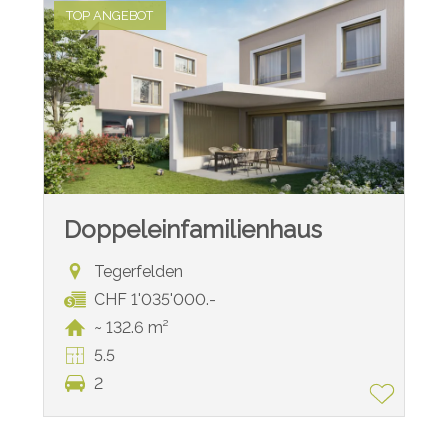
TOP ANGEBOT
Doppeleinfamilienhaus
Tegerfelden
CHF 1'035'000.-
~ 132.6 m²
5.5
2