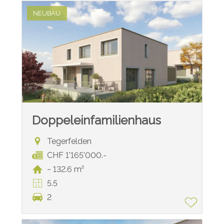
NEUBAU
Doppeleinfamilienhaus
Tegerfelden
CHF 1'165'000.-
~ 132.6 m²
5.5
2